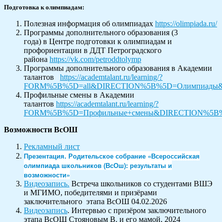
Подготовка к олимпиадам:
Полезная информация об олимпиадах
https://olimpiada.ru/
Программы дополнительного образования (3
года) в Центре подготовки к олимпиадам и
профориентации в ДДТ Петроградского
района
https://vk.com/petroddtolymp
Программы дополнительного образования в Академии
талантов
https://academtalant.ru/learning/?
FORM%5B%5D=all&DIRECTION%5B%5D=Олимпиады
Профильные смены в Академии
талантов
https://academtalant.ru/learning/?
FORM%5B%5D=Профильные+смены&DIRECTION%5B%
Возможности ВсОШ
Рекламный лист
Презентация. Родительское собрание «Всероссийская
олимпиада школьников (ВсОш): результаты и
возможности»
Видеозапись.
Встреча школьников со студентами ВШЭ
и МГИМО, победителями и призёрами
заключительного этапа ВсОШ 04.02.2026
Видеозапись
. Интервью с призёром заключительного
этапа ВсОШ Стояновым В. и его мамой, 2024