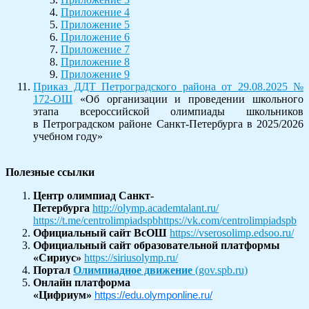
Приложение 4
Приложение 5
Приложение 6
Приложение 7
Приложение 8
Приложение 9
Приказ ДДТ Петроградского района от 29.08.2025 №
172-ОШ
«Об организации и проведении школьного
этапа всероссийской олимпиады школьников
в Петроградском районе Санкт-Петербурга в 2025/2026
учебном году»
Полезные ссылки
Центр олимпиад Санкт-
Петербурга
http://olymp.academtalant.ru/
https://t.me/centrolimpiadspb
https://vk.com/centrolimpiadspb
Официальный сайт ВсОШ
https://vserosolimp.edsoo.ru/
Официальный сайт образовательной платформы
«Сириус»
https://siriusolymp.ru/
Портал
Олимпиадное движение
(gov.spb.ru)
Онлайн платформа
«Цифриум»
https://edu.ol
y
mponline.ru/