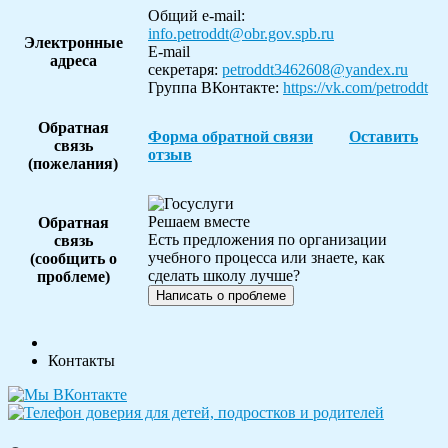
Общий e-mail:
info.petroddt@obr.gov.spb.ru
Электронные
Е-mail
адреса
секретаря:
petroddt3462608@yandex.ru
Группа ВКонтакте:
https://vk.com/petroddt
Обратная
Форма обратной связи
Оставит
ь
связь
отзыв
(пожелания)
Решаем вместе
Обратная
Есть предложения по организации
связь
учебного процесса или знаете, как
(сообщить о
сделать школу лучше?
проблеме)
Написать о проблеме
Контакты